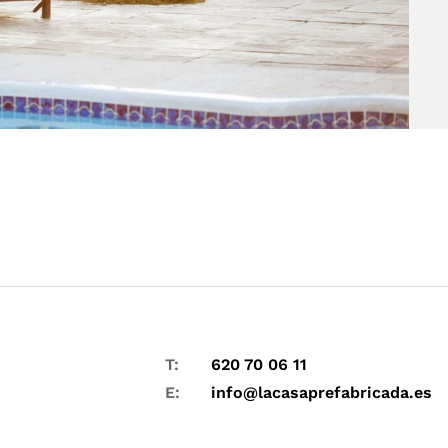
T:
620 70 06 11
E:
info@lacasaprefabricada.es