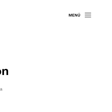
MENÚ
ón
da